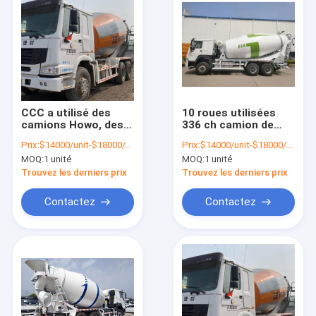
CCC a utilisé des
10 roues utilisées
camions Howo, des
336 ch camion de
camions de béton
béton prêt à
Prix:
$14000/unit-$18000/unit
Prix:
$14000/unit-$18000/unit
10M3 de seconde
mélanger
MOQ:
1 unité
MOQ:
1 unité
main
Trouvez les derniers prix
Trouvez les derniers prix
Contactez
Contactez
Aperçu
Produits
A propos de nous