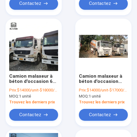
Contactez
Contactez
Camion malaxeur à
Camion malaxeur à
béton d'occasion 6x4
béton d'occasion
8m³ 10m³
Howo 6x4, camion
Prix:
$14000/unit-$18000/unit
Prix:
$14000/unit-$17000/unit
malaxeur de ciment
MOQ:
1 unité
MOQ:
1 unité
sur site 10m³
Trouvez les derniers prix
Trouvez les derniers prix
Contactez
Contactez