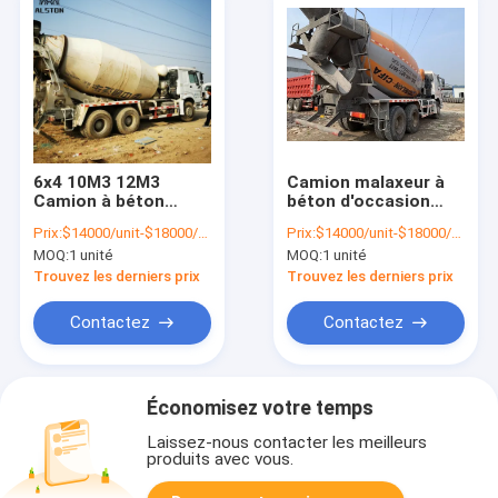
6x4 10M3 12M3
Camion malaxeur à
Camion à béton
béton d'occasion
usagé, camion de
avec pompe
Prix:
$14000/unit-$18000/unit
Prix:
$14000/unit-$18000/unit
béton prêt à être
hydraulique, camion
MOQ:
1 unité
MOQ:
1 unité
mélangé
malaxeur à béton
d'occasion 8m³, 10m³
Trouvez les derniers prix
Trouvez les derniers prix
Contactez
Contactez
Économisez votre temps
Laissez-nous contacter les meilleurs
produits avec vous.