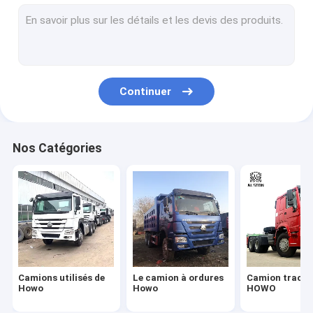
Camion de fret HOWO
Camion-citerne diesel
Camion-citerne à eau d'occasion
Continuer
Nouveau camion China
Camion de Sitrak
Nos Catégories
Semi-remorque à réservoir de carburant
Semi-remorque à lit plat utilisée
Semi-remorque à lit bas
Remorques à benne arrière
Camions utilisés de
Le camion à ordures
Camion tracte
Remorque de ciment en vrac
Howo
Howo
HOWO