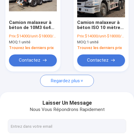
Visite d'usine
Contrôle de la qualité
Camion malaxeur à
Camion malaxeur à
béton de 10M3 6x4
béton ISO 10 mètres
Contact
d'occasion
cubes 6x4
Prix:
$14000/unit-$18000/unit
Prix:
$14000/unit-$18000/unit
MOQ:
1 unité
MOQ:
1 unité
nouvelles
Trouvez les derniers prix
Trouvez les derniers prix
Tous les cas
Contactez
Contactez
Regardez plus
Camions utilisés de Howo
Le camion à ordures Howo
Laisser Un Message
Nous Vous Répondrons Rapidement
Camion tracteur HOWO
Camion de mélangeur concret de Howo