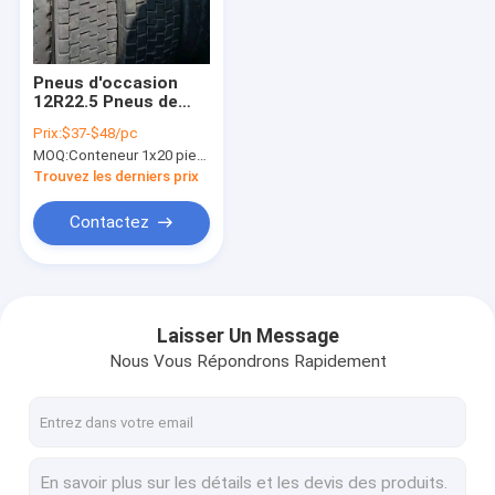
Visite d'usine
Contrôle de la qualité
Pneus d'occasion
12R22.5 Pneus de
Contact
camion usagés à
Prix:
$37-$48/pc
vendre
MOQ:
Conteneur 1x20 pieds
nouvelles
Trouvez les derniers prix
Tous les cas
Contactez
Camions utilisés de Howo
Laisser Un Message
Nous Vous Répondrons Rapidement
Le camion à ordures Howo
Camion tracteur HOWO
Camion de mélangeur concret de Howo