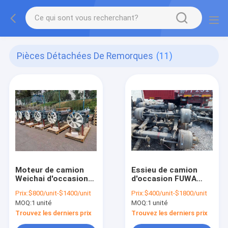
Pièces Détachées De Remorques
(11)
Moteur de camion
Essieu de camion
Weichai d'occasion
d'occasion FUWA
WD615 WP12 OEM
BPW 16T Pièces de
Prix:
$800/unit-$1400/unit
Prix:
$400/unit-$1800/unit
pour poids lourds
remorque de camion
MOQ:
1 unité
MOQ:
1 unité
Type allemand
Trouvez les derniers prix
Trouvez les derniers prix