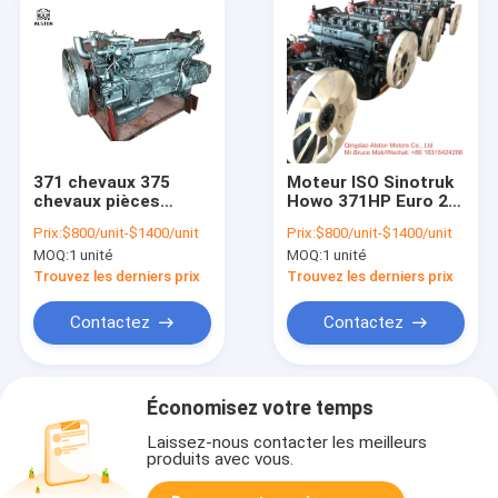
371 chevaux 375
Moteur ISO Sinotruk
chevaux pièces
Howo 371HP Euro 2
détachées de
d'occasion
Prix:
$800/unit-$1400/unit
Prix:
$800/unit-$1400/unit
remorque, moteur de
MOQ:
1 unité
MOQ:
1 unité
camion d' autrefois
Trouvez les derniers prix
Trouvez les derniers prix
Contactez
Contactez
Économisez votre temps
Laissez-nous contacter les meilleurs
produits avec vous.