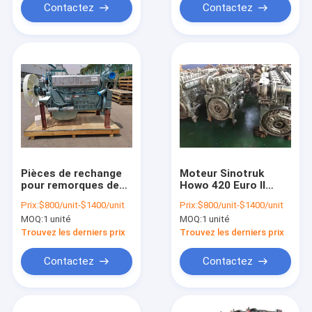
Contactez
Contactez
Pièces de rechange
Moteur Sinotruk
pour remorques de
Howo 420 Euro II
camionnette, Moteur
Euro III WD615
Prix:
$800/unit-$1400/unit
Prix:
$800/unit-$1400/unit
de camion Sinotruk
MOQ:
1 unité
MOQ:
1 unité
Howo d'occasion
Trouvez les derniers prix
Trouvez les derniers prix
Contactez
Contactez