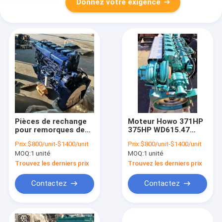
Donnez votre exigence
Pièces de rechange
Moteur Howo 371HP
pour remorques de
375HP WD615.47
camions Sinotruk
WD615.69 d'occasion
Prix:
$800/unit-$1400/unit
Prix:
$800/unit-$1400/unit
Howo, moteur diesel
MOQ:
1 unité
MOQ:
1 unité
d'occasion 371CV
375CV
Trouvez les derniers prix
Trouvez les derniers prix
Contactez
Contactez