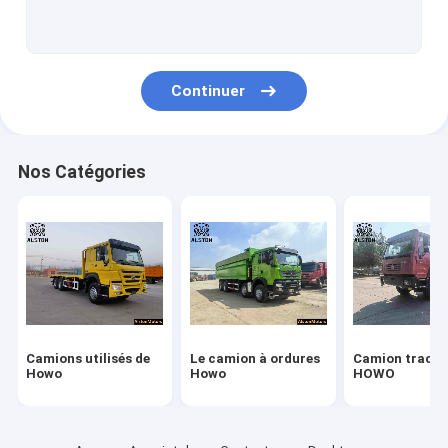
Camion de fret HOWO
Camion à réservoir de carburant
Continuer
Camion de réservoir d'eau
Nouveau camion China
Nos Catégories
Camion de Sitrak
Remorque de réservoir de carburant
REMORQUE À PLATEAU
remorque à lit bas
Camions utilisés de
Le camion à ordures
Camion tracte
Trailer à décharger
Howo
Howo
HOWO
Remorque de ciment en vrac