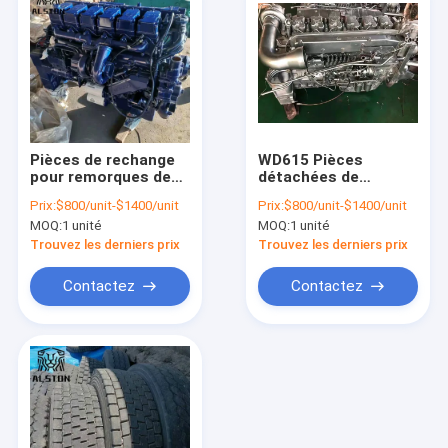
Pièces de rechange
WD615 Pièces
pour remorques de
détachées de
camion 4 temps,
camions Sinotruk
Prix:
$800/unit-$1400/unit
Prix:
$800/unit-$1400/unit
assemblage moteur
Howo 371 Moteur
MOQ:
1 unité
MOQ:
1 unité
Sinotruk Howo
d'occasion
Trouvez les derniers prix
Trouvez les derniers prix
Contactez
Contactez
Aperçu
Produits
A propos de nous