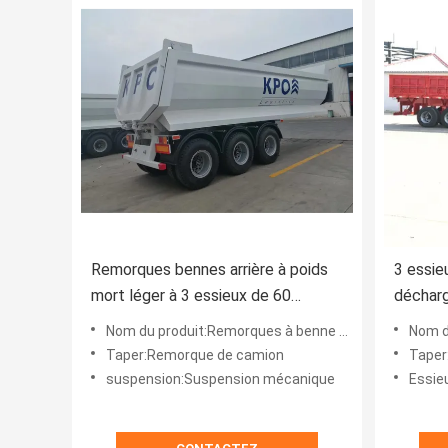
Remorques bennes arrière à poids
3 essi
mort léger à 3 essieux de 60
décharg
tonnes
bascule
Nom du produit:Remorques à benne arrière
Nom du 
Taper:Remorque de camion
Taper
suspension:Suspension mécanique
Essie