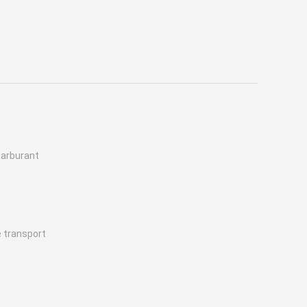
O
carburant
e transport