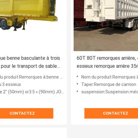
e benne basculante à trois
60T 80T remorques arrière, 
 pour le transport de sable
essieux remorque arrière 3
es 50 tonnes
40m3
 produit:Remorques à benne arrière
Nom du produit:Remorques à benn
u:3 essieux
Taper:Remorque de camion
e:2" (50mm) or3.5 » (90mm) JOST
suspension:Suspension mé
CONTACTEZ
CONTACTEZ