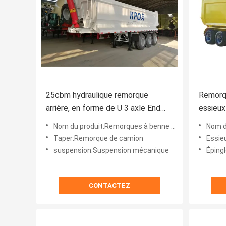
25cbm hydraulique remorque
Remorqu
arrière, en forme de U 3 axle End
essieux
Dump remorque
40 tonn
Nom du produit:Remorques à benne arrière
Nom du
Taper:Remorque de camion
Essie
suspension:Suspension mécanique
Épingl
CONTACTEZ