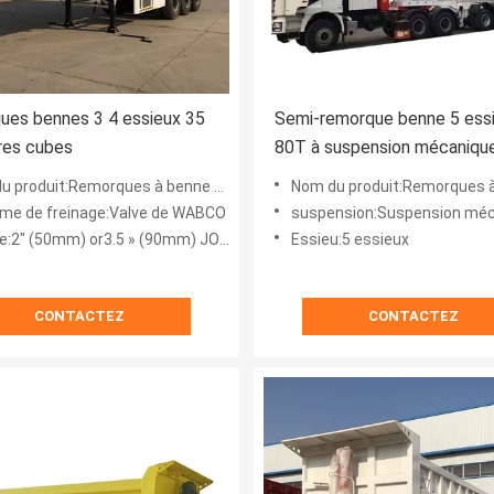
ues bennes 3 4 essieux 35
Semi-remorque benne 5 ess
res cubes
80T à suspension mécaniqu
 produit:Remorques à benne arrière
Nom du produit:Remorques à benne 
me de freinage:Valve de WABCO
suspension:Suspension mé
e:2" (50mm) or3.5 » (90mm) JOST
Essieu:5 essieux
CONTACTEZ
CONTACTEZ