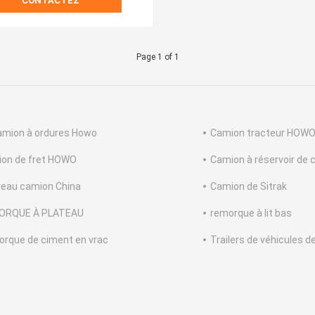
CONTACTEZ
Page 1 of 1
amion à ordures Howo
Camion tracteur HOW
on de fret HOWO
Camion à réservoir de 
eau camion China
Camion de Sitrak
ORQUE À PLATEAU
remorque à lit bas
rque de ciment en vrac
Trailers de véhicules d