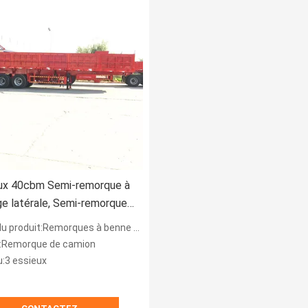
eux 40cbm Semi-remorque à
e latérale, Semi-remorque à
 latérale
produit:Remorques à benne basculante
:Remorque de camion
u:3 essieux