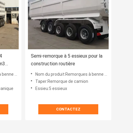
4
Semi-remorque à 5 essieux pour la
5m3
construction routière
e arrière
Nom du produit:Remorques à benne basculante
Taper:Remorque de camion
canique
Essieu:5 essieux
CONTACTEZ