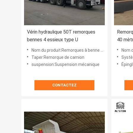
Vérin hydraulique 50T remorques
Remorq
bennes 4 essieux type U
40 mèt
Nom du produit:Remorques à benne arrière
Nom du
Taper:Remorque de camion
Systè
suspension:Suspension mécanique
Épingl
CONTACTEZ