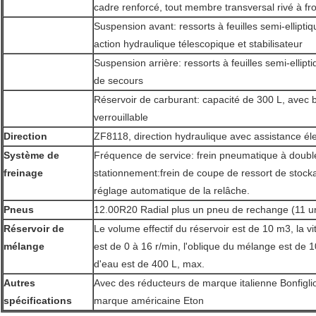
cadre renforcé, tout membre transversal rivé à 
Suspension avant: ressorts à feuilles semi-ellipti
action hydraulique télescopique et stabilisateur
Suspension arrière: ressorts à feuilles semi-ellipt
de secours
Réservoir de carburant: capacité de 300 L, avec
verrouillable
Direction
ZF8118, direction hydraulique avec assistance él
Système de
Fréquence de service: frein pneumatique à double 
freinage
stationnement:frein de coupe de ressort de stock
réglage automatique de la relâche.
Pneus
12.00R20 Radial plus un pneu de rechange (11 un
Réservoir de
Le volume effectif du réservoir est de 10 m3, la 
mélange
est de 0 à 16 r/min, l'oblique du mélange est de 1
d'eau est de 400 L, max.
Autres
Avec des réducteurs de marque italienne Bonfiglio
spécifications
marque américaine Eton