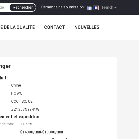
Demande de soumission
Rechercher
|
French
 DE LA QUALITÉ
CONTACT
NOUVELLES
anger
uit:
Chine
HOWO
CCC, ISO, CE
ZZ1257N3841W
ement et expédition:
nde min:
1 unité
$14000/unit-$18000/unit