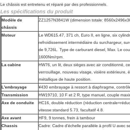
Le châssis est entretenu et réparé par des professionnels.
Les spécifications du produit
Modèle de
ZZ1257N3841W (dimension totale: 8560x2496x
châssis
Moteur
Le WD615.47, 371 ch, Euro II, en ligne, six cylin
refroidissement intermédiaire du surchargeur, sur
de 9,726L. Type de carburant diesel, Max. Le co
1600Nm/rpm.
La cabine
HW76, un lit, deux sièges avec air conditionné, c
verrouillage, nouveau visage, visière extérieure,
métallique de haute position.
L'embrayage
¥430 embrayage à ressort à diaphragme, contrôle h
Transmission
HW19710, 10 F et 2 R, type manuel, couple max
Axe de conduite
HC16, double réduction (réduction centrale+rédu
vitesse:standard 5.73, facultatif 4.8.
Axe avant
HF9, 9 tonnes, frein à tambour
Chassis
Cadre: Cadre d'échelle parallèle à profil U avec