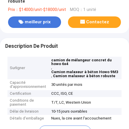
robuste
Prix：$14000/unit-$18000/unit
MOQ：1 unité
meilleur prix
Contactez
Description De Produit
camion de mélangeur concret du
howo 6x4
,
Surligner
Camion malaxeur à béton Howo 9M3
,
Camion malaxeur à béton robuste
Capacité
30 unités par mois
d'approvisionnement
Certification
CCC, ISO, CE
Conditions de
T/T, LC, Western Union
paiement
Délai de livraison
10-15 jours ouvrables
Détails d'emballage
Nues, la cire avant l'accouchement