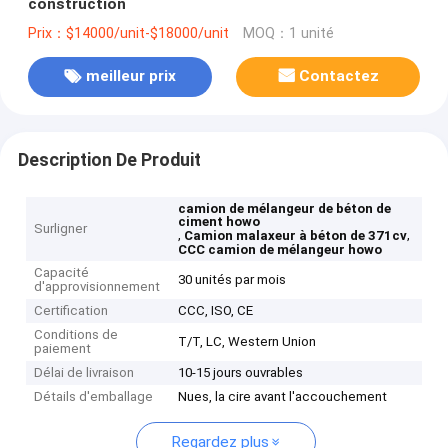
construction
Prix：$14000/unit-$18000/unit
MOQ：1 unité
meilleur prix
Contactez
Description De Produit
camion de mélangeur de béton de
ciment howo
Surligner
,
,
Camion malaxeur à béton de 371cv
CCC camion de mélangeur howo
Capacité
30 unités par mois
d'approvisionnement
Certification
CCC, ISO, CE
Conditions de
T/T, LC, Western Union
paiement
Délai de livraison
10-15 jours ouvrables
Détails d'emballage
Nues, la cire avant l'accouchement
Regardez plus