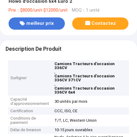
Howo d'occasion 6x4 Euro 2
Prix：$8000/unit-$12000/unit
MOQ：1 unité
meilleur prix
Contactez
Description De Produit
Camions Tracteurs d'occasion
336CV
,
Camions Tracteurs d'occasion
Surligner
336CV 371CV
,
Camions Tracteurs d'occasion
336CV 6x4
Capacité
30 unités par mois
d'approvisionnement
Certification
CCC, ISO, CE
Conditions de
T/T, LC, Western Union
paiement
Délai de livraison
10-15 jours ouvrables