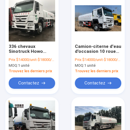
336 chevaux
Camion-citerne d'eau
Sinotruck Howo
d'occasion 10 roues
20m3 camion
6x4 336HP haute
Prix:
$14000/unit-$18000/unit
Prix:
$14000/unit-$18000/unit
réservoir d'eau
puissance
MOQ:
1 unité
MOQ:
1 unité
d'occasion
Trouvez les derniers prix
Trouvez les derniers prix
Contactez
Contactez
Aperçu
Produits
A propos de nous