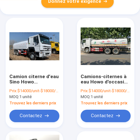
Donnez votre exigence
Camion citerne d'eau
Camions-citernes à
Sino Howo
eau Howo d'occasion
d'occasion 20000
diesel 6x4 de 5000
Prix:
$14000/unit-$18000/unit
Prix:
$14000/unit-$18000/unit
litres 336HP
gallons
MOQ:
1 unité
MOQ:
1 unité
Trouvez les derniers prix
Trouvez les derniers prix
Contactez
Contactez