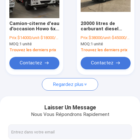
Visite d'usine
Contrôle de la qualité
Camion-citerne d'eau
20000 litres de
d'occasion Howo 6x4
carburant diesel
Contact
à 10 roues de 20M3
camion-citerne, 6x4
Prix:
$14000/unit-$18000/unit
Prix:
$38000/unit-$45000/unit
Howo camion-citerne
MOQ:
1 unité
MOQ:
1 unité
de carburant
nouvelles
Trouvez les derniers prix
Trouvez les derniers prix
Tous les cas
Contactez
Contactez
Regardez plus
Camions utilisés de Howo
Le camion à ordures Howo
Laisser Un Message
Nous Vous Répondrons Rapidement
Camion tracteur HOWO
Camion de mélangeur concret de Howo