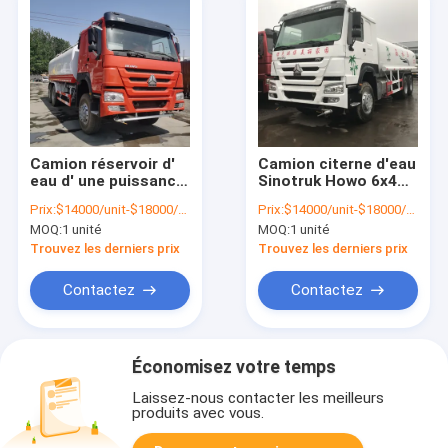
Camion réservoir d'
Camion citerne d'eau
eau d' une puissance
Sinotruk Howo 6x4
de 371 chevaux,
d'occasion 10 roues
Prix:
$14000/unit-$18000/unit
Prix:
$14000/unit-$18000/unit
camion de stockage
MOQ:
1 unité
MOQ:
1 unité
d' eau de 20000
litres.
Trouvez les derniers prix
Trouvez les derniers prix
Contactez
Contactez
Économisez votre temps
Laissez-nous contacter les meilleurs
produits avec vous.