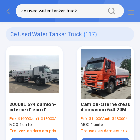
Ce Used Water Tanker Truck
(117)
20000L 6x4 camion-
Camion-citerne d'eau
citerne d' eau d'
d'occasion 6x4 20M3,
occasion, camion-
camion-citerne d'eau
Prix:
$14000/unit-$18000/unit
Prix:
$14000/unit-$18000/unit
éplucheur d' eau d'
Howo d'occasion
MOQ:
1 unité
MOQ:
1 unité
autre main
Trouvez les derniers prix
Trouvez les derniers prix