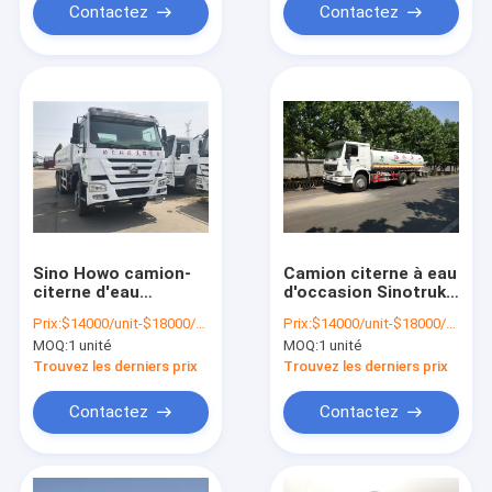
Contactez
Contactez
Sino Howo camion-
Camion citerne à eau
citerne d'eau
d'occasion Sinotruk
d'occasion 6x4 20
Howo Diesel 6x4
Prix:
$14000/unit-$18000/unit
Prix:
$14000/unit-$18000/unit
mètres cubes
MOQ:
1 unité
MOQ:
1 unité
Trouvez les derniers prix
Trouvez les derniers prix
Contactez
Contactez