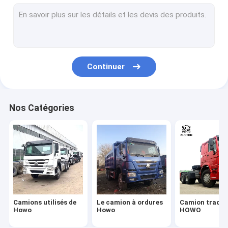
Camion de fret HOWO
Camion à réservoir de carburant
Camion de réservoir d'eau
Continuer
Nouveau camion China
Camion de Sitrak
Nos Catégories
Remorque de réservoir de carburant
REMORQUE À PLATEAU
remorque à lit bas
Trailer à décharger
Camions utilisés de
Le camion à ordures
Camion tracte
Remorque de ciment en vrac
Howo
Howo
HOWO