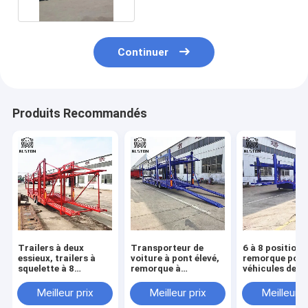
Continuer
Produits Recommandés
Trailers à deux
Transporteur de
6 à 8 positions
essieux, trailers à
voiture à pont élevé,
remorque pou
squelette à 8
remorque à
véhicules de
positions avec pont
chargement de
transport, sem
supérieur et bas
voiture avec faible
remorque pou
Meilleur prix
Meilleur prix
Meilleur p
consommation de
véhicules de