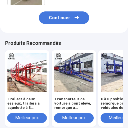
Continuer
Produits Recommandés
Trailers à deux
Transporteur de
6 à 8 positions
essieux, trailers à
voiture à pont élevé,
remorque pou
squelette à 8
remorque à
véhicules de
positions avec pont
chargement de
transport, sem
supérieur et bas
voiture avec faible
remorque pou
Meilleur prix
Meilleur prix
Meilleur p
consommation de
véhicules de
carburant
transport à de