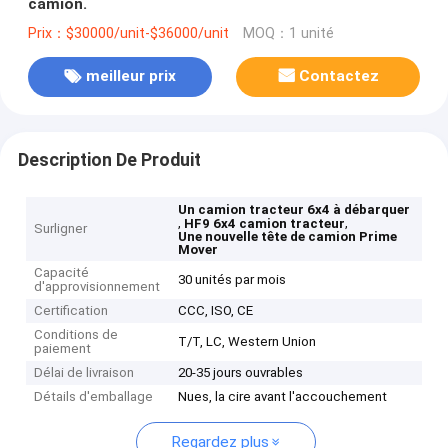
camion.
Prix：$30000/unit-$36000/unit
MOQ：1 unité
meilleur prix
Contactez
Description De Produit
Un camion tracteur 6x4 à débarquer
,
,
HF9 6x4 camion tracteur
Surligner
Une nouvelle tête de camion Prime
Mover
Capacité
30 unités par mois
d'approvisionnement
Certification
CCC, ISO, CE
Conditions de
T/T, LC, Western Union
paiement
Délai de livraison
20-35 jours ouvrables
Détails d'emballage
Nues, la cire avant l'accouchement
Regardez plus