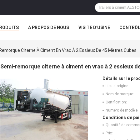
RODUITS
A PROPOS DE NOUS
VISITE D'USINE
CONTRÔLE
S
Remorque Citerne À Ciment En Vrac À 2 Essieux De 45 Mètres Cubes
Semi-remorque citerne à ciment en vrac à 2 essieux d
Détails sur le prod
Lieu d'origine:
Nom de marque:
Certification:
Numéro de modèle:
Conditions de pai
Quantité de comma
Prix: