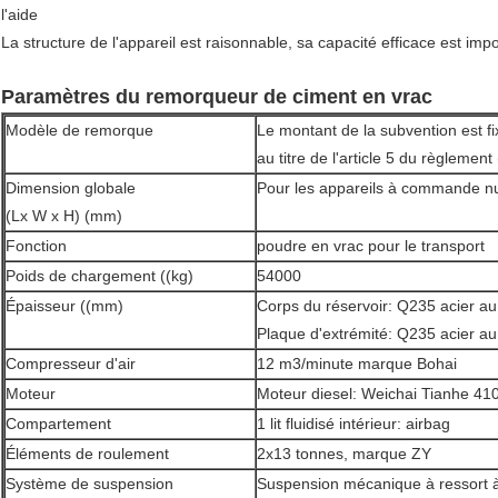
l'aide
La structure de l'appareil est raisonnable, sa capacité efficace est impo
Paramètres du remorqueur de ciment en vrac
Modèle de remorque
Le montant de la subvention est fi
au titre de l'article 5 du règlemen
Dimension globale
Pour les appareils à commande 
(Lx W x H) (mm)
Fonction
poudre en vrac pour le transport
Poids de chargement ((kg)
54000
Épaisseur ((mm)
Corps du réservoir: Q235 acier a
Plaque d'extrémité: Q235 acier a
Compresseur d'air
12 m3/minute marque Bohai
Moteur
Moteur diesel: Weichai Tianhe 41
Compartement
1 lit fluidisé intérieur: airbag
Éléments de roulement
2x13 tonnes, marque ZY
Système de suspension
Suspension mécanique à ressort à 