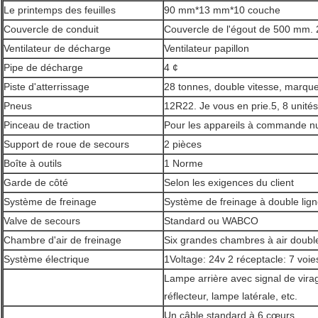
Le printemps des feuilles
90 mm*13 mm*10 couche
Couvercle de conduit
Couvercle de l'égout de 500 mm. 
Ventilateur de décharge
Ventilateur papillon
Pipe de décharge
4 ¢
Piste d'atterrissage
28 tonnes, double vitesse, marqu
Pneus
12R22. Je vous en prie.5, 8 unité
Pinceau de traction
Pour les appareils à commande 
Support de roue de secours
2 pièces
Boîte à outils
1 Norme
Garde de côté
Selon les exigences du client
Système de freinage
Système de freinage à double lig
Valve de secours
Standard ou WABCO
Chambre d'air de freinage
Six grandes chambres à air doubl
Système électrique
1Voltage: 24v 2 réceptacle: 7 voie
Lampe arrière avec signal de virag
réflecteur, lampe latérale, etc.
Un câble standard à 6 cœurs.