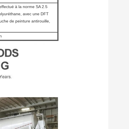
 effectué à la norme SA 2.5
 polyuréthane, avec une DFT
che de peinture antirouille,
n