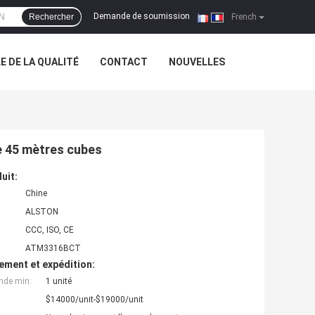
Demande de soumission
Rechercher
|
French
 DE LA QUALITÉ
CONTACT
NOUVELLES
e 45 mètres cubes
uit:
Chine
ALSTON
CCC, ISO, CE
ATM3316BCT
ement et expédition:
nde min:
1 unité
$14000/unit-$19000/unit