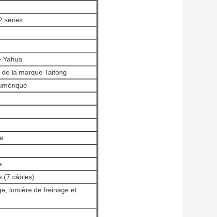
2 séries
e Yahua
s de la marque Taitong
numérique
ne
e
s (7 câbles)
e, lumière de freinage et