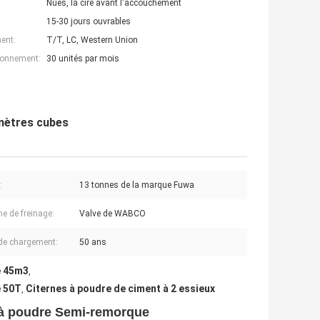
Nues, la cire avant l'accouchement
15-30 jours ouvrables
ent:
T/T, LC, Western Union
ionnement:
30 unités par mois
 mètres cubes
:
13 tonnes de la marque Fuwa
e de freinage:
Valve de WABCO
de chargement:
50 ans
e 45m3
,
e 50T
Citernes à poudre de ciment à 2 essieux
,
 à poudre Semi-remorque