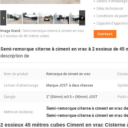
Détails d'emballage:
Délai de livraison:
Conditions de paiem
Capacité d'approvis
Image Grand :
Semi-remorque citerne à ciment en vrac
Contact
à 2 essieux de 45 mètres cubes
Semi-remorque citerne à ciment en vrac à 2 essieux de 45
description de
Nom du produit:
Remorque de ciment en vrac
Essieu
Le train d'atterrissage:
Marque JOST à deux vitesses
Systèm
Épingle:
2" (50mm) or3.5 » (90mm) JOST
Poids 
Semi-remorque citerne à ciment en vrac d
Mettre en évidence:
Semi-remorque citerne à ciment en vrac d
2 essieux 45 mètres cubes Ciment en vrac Cisterne