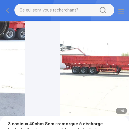
1
/
6
3 essieux 40cbm Semi-remorque à décharge