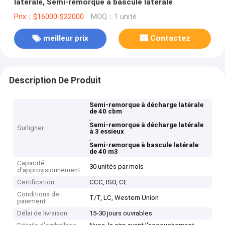
latérale, Semi-remorque à bascule latérale
Prix：$16000-$22000
MOQ：1 unité
meilleur prix
Contactez
Description De Produit
Semi-remorque à décharge latérale
de 40 cbm
,
Semi-remorque à décharge latérale
Surligner
à 3 essieux
,
Semi-remorque à bascule latérale
de 40 m3
Capacité
30 unités par mois
d'approvisionnement
Certification
CCC, ISO, CE
Conditions de
T/T, LC, Western Union
paiement
Délai de livraison
15-30 jours ouvrables