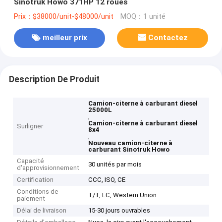
Sinotruk Howo 371HP 12 roues
Prix：$38000/unit-$48000/unit
MOQ：1 unité
meilleur prix
Contactez
Description De Produit
Camion-citerne à carburant diesel
25000L
,
Camion-citerne à carburant diesel
Surligner
8x4
,
Nouveau camion-citerne à
carburant Sinotruk Howo
Capacité
30 unités par mois
d'approvisionnement
Certification
CCC, ISO, CE
Conditions de
T/T, LC, Western Union
paiement
Délai de livraison
15-30 jours ouvrables