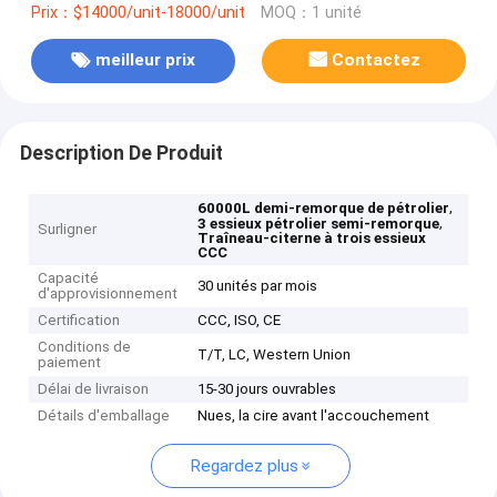
Prix：$14000/unit-18000/unit
MOQ：1 unité
meilleur prix
Contactez
Description De Produit
,
60000L demi-remorque de pétrolier
,
3 essieux pétrolier semi-remorque
Surligner
Traîneau-citerne à trois essieux
CCC
Capacité
30 unités par mois
d'approvisionnement
Certification
CCC, ISO, CE
Conditions de
T/T, LC, Western Union
paiement
Délai de livraison
15-30 jours ouvrables
Détails d'emballage
Nues, la cire avant l'accouchement
Regardez plus