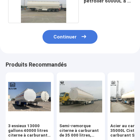
pétrolier 60000L à 3
essieux
Continuer
Produits Recommandés
3 essieux 13000
Semi-remorque
Acier au carb
gallons 40000 litres
citerne à carburant
35000L Cister
citerne à carburant
de 35 000 litres,
carburant Sem
en alliage
remorque citerne à
remorque Gra