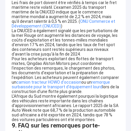
Les frais de port doivent être vérifiés à temps car le fret
transport, le type de cargaison, les conditions routières et les
maritime reste volatil. L'examen 2025 du transport
réglementations locales d'exploitation.
maritime de la CNUCED indique que le commerce
Pour les acheteurs qui comparent des véhicules utilitaires
maritime mondial a augmenté de 2,2 % en 2024, mais
neufs et d'occasion, Qingdao Alston Motors peut
qu'il devrait ralentir à 0,5 % en 2025. (
ONU Commerce et
également
nouveaux camions chinois à l'exportation
en
Développement (CNUCED)
)
La CNUCED a également signalé que les perturbations de
fonction des exigences du projet, du budget, des normes
la mer Rouge ont augmenté les distances de voyage, les
d'émission, des besoins en charge utile et des conditions du
coûts d'exploitation et les tonnes-milles mondiales
marché de destination.
d'environ 17 % en 2024, tandis que les taux de fret spot
Quels sont les marchés desservis par Qingdao Alston
des conteneurs sont restés supérieurs aux niveaux
Motors?
d'avant la crise jusqu'à la fin de 2024.
Pour les acheteurs exploitant des flottes de transport
Qingdao Alston Motors dessert principalement des acheteurs
mixtes, Qingdao Alston Motors peut coordonner
étrangers en Afrique et sur d'autres marchés en
l'inspection des remorques, le chargement des photos,
développement, notamment au Moyen-Orient, en Asie centrale,
les documents d'exportation et la préparation de
en Amérique du Sud et dans certaines régions internationales.
l'expédition. Les acheteurs peuvent également comparer
En Afrique, les camions HOWO rénovés sont largement utilisés
un
camion tracteur HOWO d'occasion
ou un
remorque
pour le transport minier, la construction de routes, le transport
surbaissée pour le transport d'équipement lourd
lors de la
d'agrégats, la distribution de carburant, la livraison de béton, la
construction d’une flotte plus grande.
logistique portuaire et le transport de marchandises longue
L’Afrique du Sud montre également pourquoi la logistique
des véhicules reste importante dans les chaînes
distance.La société soutient les acheteurs de marchés tels que
d’approvisionnement africaines. Le rapport 2025 de la SA
le Nigéria, le Ghana, la Tanzanie, la Zambie, l'Ouganda, la RDC, la
Auto Week note que 68,7 % de la production automobile
Guinée, le Libéria, le Cameroun, le Sénégal, la Côte d'Ivoire et
sud-africaine a été exportée en 2024, tandis que 78 %
d'autres pays.
des voitures particulières ont été importées.
L'équipe d'exportation de l'entreprise connaît les différentes
9. FAQ sur les remorques porte-
conditions routières, la qualité du carburant, les habitudes