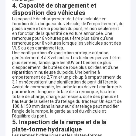
4. Capacité de chargement et
disposition des véhicules
La capacité de chargement doit être calculée en
fonction de la longueur du véhicule, de l'empattement, du
poids à vide et de la position du pont, et non seulement
en fonction de la quantité de voiture annoncée. Une
remorque pour 6 voitures peut être plus sûre qu’une
remorque pour 8 voitures lorsque les véhicules sont des
VUS ou des camionnettes.
Une configuration d'exportation pratique autorise
généralement 4 à 8 véhicules. Les berlines peuvent être
plus serrées, tandis que les SUV ont besoin de plus
d'espacement, de butées de roue plus solides et d'une
répartition minutieuse du poids. Une berline à
empattement de 2,7 m et un pick-up à empattement de
3,1 m nécessitent une planification de pont différente.
Avant de commander, les acheteurs doivent confirmer 5
paramètres : longueur totale de la remorque, hauteur
totale de charge, charge par essieu, cote des pneus et
Aperçu
hauteur de la sellette d'attelage du tracteur. Un écart de
100 à 150 mm dans la hauteur d'attelage peut modifier
À propos de Qingdao Alston Motors
l'angle de la rampe, la garde au sol du véhicule et
Produits
l'équilibre du pont.
Qingdao Alston Motors Co., Ltd est un exportateur de véhicules
5. Inspection de la rampe et de la
basé en Chine axé sur les camions HOWO rénovés, les semi-
remorques, les voitures d'occasion, les véhicules électriques et
A propos de nous
plate-forme hydraulique
les véhicules utilitaires pour l'Afrique et d'autres marchés en
Les rampes hydrauliques et les plates-formes