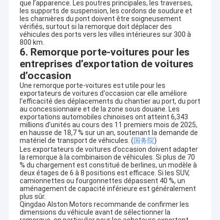
que l’apparence. Les poutres principales, les traverses,
Camion de fret HOWO
carburant, la livraison de béton, la logistique portuaire, le fret
les supports de suspension, les cordons de soudure et
régional, le transport longue distance,et le développement des
les charnières du pont doivent être soigneusement
infrastructures.
vérifiés, surtout si la remorque doit déplacer des
Camion à réservoir de carburant
Qingdao Alston Motors à première vue
véhicules des ports vers les villes intérieures sur 300 à
800 km.
Nom de
Détails
Camion de réservoir d'eau
6. Remorque porte-voitures pour les
l'article
entreprises d’exportation de voitures
Nom légal
Qingdao Alston Motors Co., Ltd. a été
Nouveau camion China
de la
d’occasion
déclarée.
société
Une remorque porte-voitures est utile pour les
Camion de Sitrak
Nom de
exportateurs de voitures d'occasion car elle améliore
Qingdao Alston Motors est une entreprise
l'efficacité des déplacements du chantier au port, du port
marque
au concessionnaire et de la zone sous douane. Les
Marque de
Remorque de réservoir de carburant
exportations automobiles chinoises ont atteint 6,343
- Je ne sais pas.
marque
millions d'unités au cours des 11 premiers mois de 2025,
en hausse de 18,7 % sur un an, soutenant la demande de
Fondée
2003
REMORQUE À PLATEAU
matériel de transport de véhicules. (
国务院
)
Type
Exporteur de véhicules basé en Chine
Les exportateurs de voitures d’occasion doivent adapter
d'entreprise
la remorque à la combinaison de véhicules. Si plus de 70
remorque à lit bas
Camions HOWO rénovés, semi-remorques,
% du chargement est constitué de berlines, un modèle à
Produits
deux étages de 6 à 8 positions est efficace. Si les SUV,
voitures d'occasion, véhicules électriques,
principaux
Trailer à décharger
camionnettes ou fourgonnettes dépassent 40 %, un
véhicules utilitaires et pièces détachées
aménagement de capacité inférieure est généralement
Les camions déchargeurs HOWO utilisés, les
plus sûr.
Remorque de ciment en vrac
Catégories
camions tracteurs, les camions mélangeurs,
Qingdao Alston Motors recommande de confirmer les
dimensions du véhicule avant de sélectionner la
principales
les camions réservoirs de carburant, les