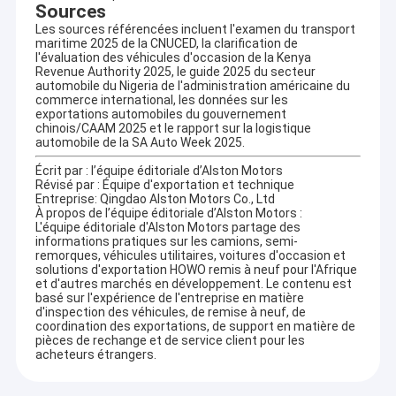
installations de l'atelier et les capacités de rénovation, les
Sources
acheteurs peuvent visiter le
atelier de camions HOWO
Les sources référencées incluent l'examen du transport
usagés
page.
maritime 2025 de la CNUCED, la clarification de
Pourquoi les acheteurs étrangers choisissent
l'évaluation des véhicules d'occasion de la Kenya
Qingdao Alston Motors
Revenue Authority 2025, le guide 2025 du secteur
Les acheteurs étrangers choisissent Qingdao Alston Motors
automobile du Nigeria de l'administration américaine du
commerce international, les données sur les
parce que l'entreprise combine l'approvisionnement en
exportations automobiles du gouvernement
véhicules, l'inspection, la coordination de la rénovation, le
chinois/CAAM 2025 et le rapport sur la logistique
support des pièces de rechange, la préparation à
automobile de la SA Auto Week 2025.
l'exportation,et la coordination des expéditions dans un
processus d'approvisionnement.
Écrit par : l’équipe éditoriale d’Alston Motors
Pour de nombreux acheteurs en Afrique et dans d'autres
Révisé par : Équipe d'exportation et technique
régions en développement, un camion HOWO réaménagé n'est
Entreprise: Qingdao Alston Motors Co., Ltd
pas évalué par le prix seul.état des pneus, la sécurité des freins,
À propos de l’équipe éditoriale d’Alston Motors :
L'équipe éditoriale d'Alston Motors partage des
la fiabilité hydraulique, la disponibilité des pièces de rechange et
informations pratiques sur les camions, semi-
la préparation de l'expédition influencent tous le
remorques, véhicules utilitaires, voitures d'occasion et
fonctionnement fiable du véhicule après son arrivée.
solutions d'exportation HOWO remis à neuf pour l'Afrique
Qingdao Alston Motors aide les clients à comparer les
et d'autres marchés en développement. Le contenu est
différents modèles d'année, les niveaux de rénovation, les types
basé sur l'expérience de l'entreprise en matière
d'entraînement, les options de puissance du moteur, les
d'inspection des véhicules, de remise à neuf, de
structures de la carrosserie, les niveaux d'émissions,et les
coordination des exportations, de support en matière de
plans de navigation selon leur budget, pays de destination, lieu
pièces de rechange et de service client pour les
acheteurs étrangers.
de travail et plan d'exploitation de la flotte.
L'entreprise fournit également un soutien technique et après-
vente par l'intermédiaire d'ingénieurs, mécaniciens, soudeurs,