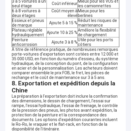
3 à 5 voitures à un
Mieux pour les VUS et
Coût inférieur
l'Afrique et d'autres marchés en développement.
seul étage
les camionnettes
Les principales catégories de camions comprennent:
camions
6 à 8 voitures à
Coût moyen à
Mieux pour les
HOWO usagés de Chine
,
camions déchargeurs HOWO
deux étages
élevé
berlines
rénovés
,
Les camions tracteurs HOWO
,
camions-citernes à
Essieux et pneus
Réduit les risques de
Ajoute 5 à 15 %
de marque
maintenance
carburant HOWO usagés
, camions de marchandises HOWO,
Plateau réglable
Améliore la flexibilité
camions HOWO SINOTRUK flambant neufs, camions SHACMAN
Ajoute 10 à 25 %
hydrauliquement
de chargement
et autres véhicules utilitaires lourds.et autres véhicules
Peinture
Utile pour les ports
spéciaux selon les exigences du projet.
Ajoute 3 à 8 %
anticorrosion
côtiers
Ces camions sont couramment utilisés pour l'exploitation
À titre de référence pratique, de nombreuses remorques
minière, la construction, la construction de routes, la
porte-voitures d'exportation sont cotées entre 12 000 et
distribution de carburant, le transport du béton, le transport de
35 000 USD, en fonction du numéro d'essieu, du système
conteneurs, l'approvisionnement en eau municipale, la livraison
hydraulique, de la conception du pont, de la configuration
de marchandises et les projets d'infrastructure.Les
en acier et de la personnalisation. Les acheteurs doivent
configurations courantes comprennent les types
comparer ensemble le prix FOB, le fret, les pièces de
rechange et le coût de maintenance sur 3 à 5 ans.
d'entraînement 6x4 et 8x4, options de conduite à gauche ou à
8. Exportation et expédition depuis la
droite, différents niveaux de puissance, plusieurs structures de
carrosserie et niveaux de rénovation en fonction des exigences
Chine
du client.
La préparation à l'exportation doit inclure la confirmation
La société fournit également des semi-remorques à pétrole,
des dimensions, le dessin de chargement, l'essai sur
des semi-remorques à plat, des semi-remorques à plat, des
rampe, l'essai hydraulique, l'essai de freinage, le contrôle
semi-remorques à basse altitude, des remorques déchargées,
de la pression des pneus, les photos avant expédition, la
des remorques à ciment en vrac, des remorques pour véhicules
protection de la peinture et la correspondance des
documents. Les options d'expédition courantes incluent
automobiles et des pièces détachées de remorques.Les
le Ro-Ro, le vraquier et le flat-rack, en fonction de la
configurations des remorques peuvent être ajustées en
disponibilité de l'itinéraire.
fonction des exigences en matière de charge utile, les routes de