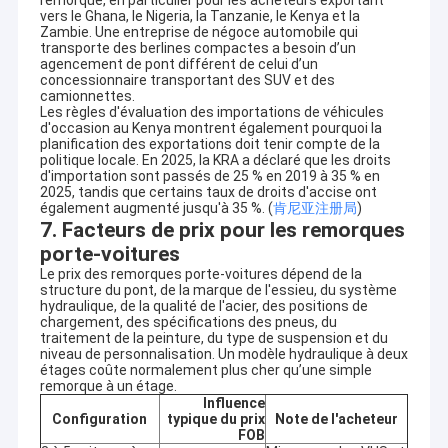
remorque, en particulier pour les acheteurs exportant
Trailers de véhicules de transport
de camions
camions réservoirs d'eau et les camions de
vers le Ghana, le Nigeria, la Tanzanie, le Kenya et la
fret
Zambie. Une entreprise de négoce automobile qui
Afrique, Moyen-Orient, Asie centrale,
transporte des berlines compactes a besoin d’un
Pièces détachées de remorques
Principaux
agencement de pont différent de celui d’un
Amérique du Sud et autres marchés en
marchés
concessionnaire transportant des SUV et des
développement
camionnettes.
Mines, construction, infrastructures,
Les règles d'évaluation des importations de véhicules
Principales
d'occasion au Kenya montrent également pourquoi la
logistique, transport de carburant, livraison de
applications
planification des exportations doit tenir compte de la
béton et transport portuaire
politique locale. En 2025, la KRA a déclaré que les droits
L'approvisionnement en véhicules,
d'importation sont passés de 25 % en 2019 à 35 % en
l'inspection, la confirmation de la rénovation,
2025, tandis que certains taux de droits d'accise ont
Soutien à
également augmenté jusqu'à 35 %. (
肯尼亚注册局
)
la documentation d'exportation, la
l'exportation
7. Facteurs de prix pour les remorques
coordination des expéditions, le soutien des
pièces de rechange et l'assistance technique
porte-voitures
Site web
Le prix des remorques porte-voitures dépend de la
On a utilisé le trucks.com.
structure du pont, de la marque de l'essieu, du système
principal
hydraulique, de la qualité de l'acier, des positions de
Quelles sont les exportations de Qingdao Alston
chargement, des spécifications des pneus, du
Motors?
traitement de la peinture, du type de suspension et du
niveau de personnalisation. Un modèle hydraulique à deux
Qingdao Alston Motors exporte des camions HOWO rénovés,
étages coûte normalement plus cher qu’une simple
des semi-remorques, des véhicules Toyota d'occasion
remorque à un étage.
sélectionnés, des véhicules électriques, des pièces détachées
Influence
de camions et du matériel de transport commercial en
Configuration
typique du prix
Note de l'acheteur
provenance de Chine.L'entreprise se concentre principalement
FOB
sur les camions HOWO usagés prêts à l'exportation pour