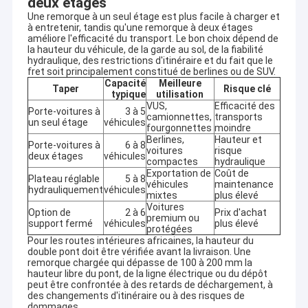
deux étages
Une remorque à un seul étage est plus facile à charger et
à entretenir, tandis qu'une remorque à deux étages
améliore l'efficacité du transport. Le bon choix dépend de
la hauteur du véhicule, de la garde au sol, de la fiabilité
hydraulique, des restrictions d'itinéraire et du fait que le
fret soit principalement constitué de berlines ou de SUV.
Capacité
Meilleure
Taper
Risque clé
typique
utilisation
VUS,
Efficacité des
Porte-voitures à
3 à 5
camionnettes,
transports
un seul étage
véhicules
fourgonnettes
moindre
Berlines,
Hauteur et
Porte-voitures à
6 à 8
voitures
risque
deux étages
véhicules
compactes
hydraulique
Exportation de
Coût de
Plateau réglable
5 à 8
véhicules
maintenance
hydrauliquement
véhicules
mixtes
plus élevé
Voitures
Option de
2 à 6
Prix ​​d'achat
premium ou
support fermé
véhicules
plus élevé
protégées
Pour les routes intérieures africaines, la hauteur du
double pont doit être vérifiée avant la livraison. Une
remorque chargée qui dépasse de 100 à 200 mm la
hauteur libre du pont, de la ligne électrique ou du dépôt
peut être confrontée à des retards de déchargement, à
des changements d'itinéraire ou à des risques de
dommages.