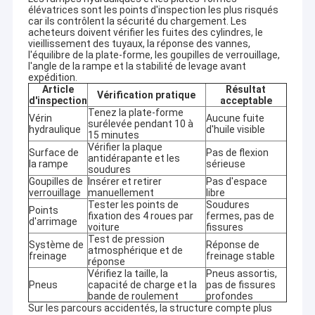
développement.La société aide les acheteurs étrangers avec
élévatrices sont les points d'inspection les plus risqués
Visite d'usine
l'approvisionnement en véhicules, inspection des camions,
car ils contrôlent la sécurité du chargement. Les
confirmation de rénovation, documentation d'exportation,
acheteurs doivent vérifier les fuites des cylindres, le
coordination des expéditions, fourniture de pièces détachées et
Contrôle de la qualité
vieillissement des tuyaux, la réponse des vannes,
l'équilibre de la plate-forme, les goupilles de verrouillage,
soutien technique.
l'angle de la rampe et la stabilité de levage avant
Vue d'ensemble de la société
Contact
expédition.
Qingdao Alston Motors Co., Ltd a été créée en 2003 et a acquis
Article
Résultat
Vérification pratique
une longue expérience dans l'exportation de véhicules
d'inspection
acceptable
nouvelles
utilitaires, la rénovation de camions usagés, la fourniture de
Tenez la plate-forme
Vérin
Aucune fuite
semi-remorques,et l'approvisionnement en équipements de
surélevée pendant 10 à
hydraulique
d'huile visible
transport.
15 minutes
Tous les cas
L'entreprise dessert des entrepreneurs, des exploitants de
Vérifier la plaque
Surface de
Pas de flexion
antidérapante et les
flottes, des sociétés minières, des fournisseurs de
la rampe
sérieuse
soudures
construction, des distributeurs de carburant, des sociétés de
Goupilles de
Insérer et retirer
Pas d'espace
logistique, des concessionnaires de véhicules,et les acheteurs
verrouillage
manuellement
libre
de projets d'infrastructure qui ont besoin de véhicules durables
Camions utilisés de Howo
Tester les points de
Soudures
et maintenables pour des conditions de travail exigeantes.
Points
fixation des 4 roues par
fermes, pas de
d'arrimage
Qingdao Alston Motors se concentre sur l'équipement de
voiture
fissures
Le camion à ordures Howo
transport pratique plutôt que sur la rénovation de
Test de pression
Système de
Réponse de
l'apparence.Performance de la boîte de vitesses, l'intégrité du
atmosphérique et de
freinage
freinage stable
châssis, la résistance de l'essieu, la fonction hydraulique, la
Camion tracteur HOWO
réponse
fiabilité du freinage, l'état des pneus, la disponibilité de pièces
Vérifiez la taille, la
Pneus assortis,
Pneus
capacité de charge et la
pas de fissures
de rechange et la valeur de fonctionnement à long terme.
Camion de mélangeur concret de Howo
bande de roulement
profondes
Les principaux domaines d'application sont le transport minier,
Sur les parcours accidentés, la structure compte plus
la construction routière, le transport d'agrégats, le transport de