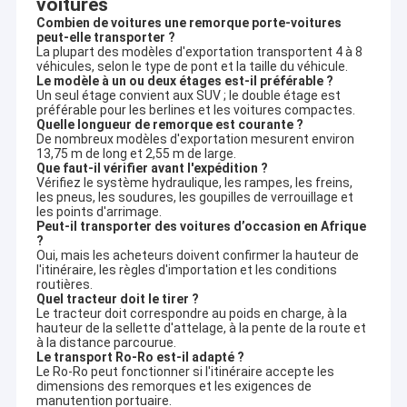
voitures
d'entretien, les exigences en matière de charge utile, les
exigences en matière de direction, les préférences en matière
Combien de voitures une remorque porte-voitures
peut-elle transporter ?
d'émissions,et environnements d'exploitation sur les marchés
La plupart des modèles d'exportation transportent 4 à 8
en développement.
véhicules, selon le type de pont et la taille du véhicule.
Cette expérience du marché aide Qingdao Alston Motors à
Le modèle à un ou deux étages est-il préférable ?
recommander des configurations pratiques de camions selon le
Un seul étage convient aux SUV ; le double étage est
pays de destination, le type de cargaison, le site de travail, le
préférable pour les berlines et les voitures compactes.
budget, l'état des routes, la capacité d'entretien,et plan
Quelle longueur de remorque est courante ?
d'exploitation de la flotte.
De nombreux modèles d'exportation mesurent environ
Comment Qingdao Alston Motors inspecte-t-elle les
13,75 m de long et 2,55 m de large.
Que faut-il vérifier avant l'expédition ?
camions HOWO usagés?
Vérifiez le système hydraulique, les rampes, les freins,
Qingdao Alston Motors vérifie les principaux systèmes de
les pneus, les soudures, les goupilles de verrouillage et
camions avant l'exportation, y compris l'état du moteur, le
les points d'arrimage.
changement de boîte de vitesses, la résistance du châssis, la
Peut-il transporter des voitures d’occasion en Afrique
réponse des freins, l'état des pneus, la fonction hydraulique, le
?
Oui, mais les acheteurs doivent confirmer la hauteur de
système d'éclairage,condition du corpsPour des étapes
l'itinéraire, les règles d'importation et les conditions
d'inspection détaillées, les acheteurs peuvent consulter
routières.
les
processus de contrôle de qualité
.
Quel tracteur doit le tirer ?
Atelier de rénovation et préparation à l'exportation
Le tracteur doit correspondre au poids en charge, à la
L'atelier de rénovation à Liangshan, Jining, soutient l'inspection
hauteur de la sellette d'attelage, à la pente de la route et
des camions HOWO usagés, la réparation mécanique, la
à la distance parcourue.
Le transport Ro-Ro est-il adapté ?
rénovation du châssis, la repeinture, l'installation de la partie
Le Ro-Ro peut fonctionner si l'itinéraire accepte les
supérieure de la carrosserie, les tests hydrauliques,et
dimensions des remorques et les exigences de
préparation à l'exportationPour plus de détails sur les
manutention portuaire.